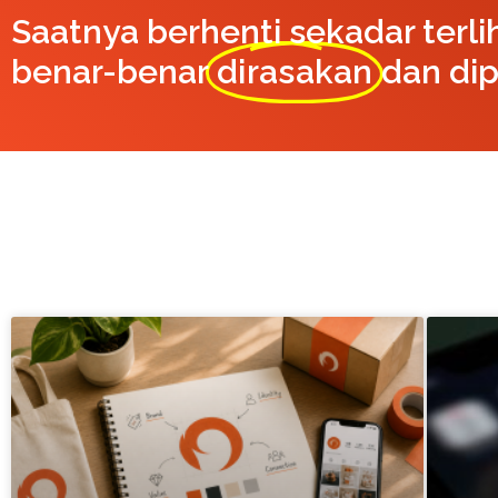
Saatnya berhenti sekadar terli
benar-benar
dirasakan
dan dip