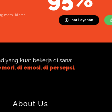
g memiliki arah,
Lihat Layanan
d yang kuat bekerja di sana:
mori, di emosi, di persepsi.
About Us