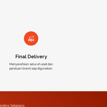
Final Delivery
Menyerahkan seluruh aset dan
panduan brand siap digunakan.
a
anding Sekarang