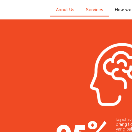
About Us
Services
How we
95%
keputusa
orang ti
yang pal