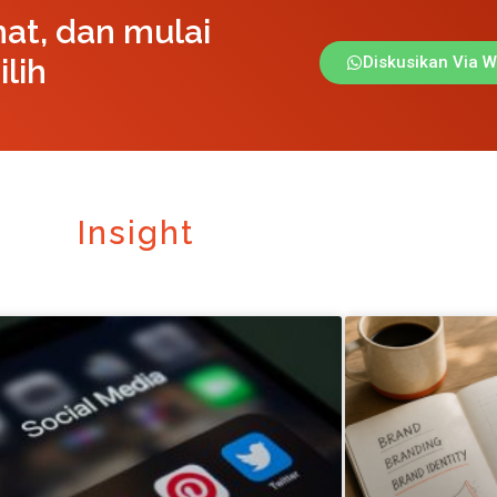
hat, dan mulai
ilih
Diskusikan Via 
Insight