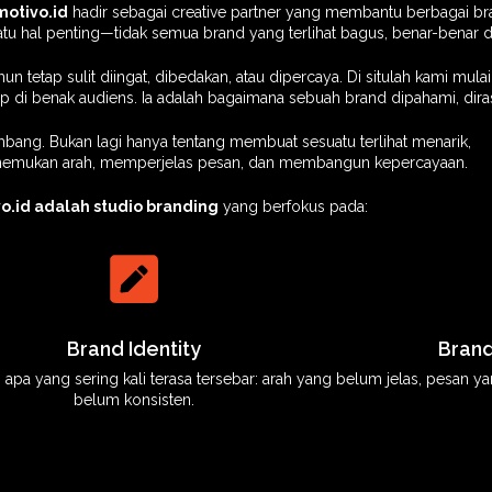
motivo.id
hadir sebagai creative partner yang membantu berbagai bran
tu hal penting—tidak semua brand yang terlihat bagus, benar-benar 
tetap sulit diingat, dibedakan, atau dipercaya. Di situlah kami mula
 di benak audiens. Ia adalah bagaimana sebuah brand dipahami, dirasa
rkembang. Bukan lagi hanya tentang membuat sesuatu terlihat menarik,
nemukan arah, memperjelas pesan, dan membangun kepercayaan.
o.id adalah studio branding
yang berfokus pada:
Brand Identity
Bran
a yang sering kali terasa tersebar: arah yang belum jelas, pesan ya
belum konsisten.