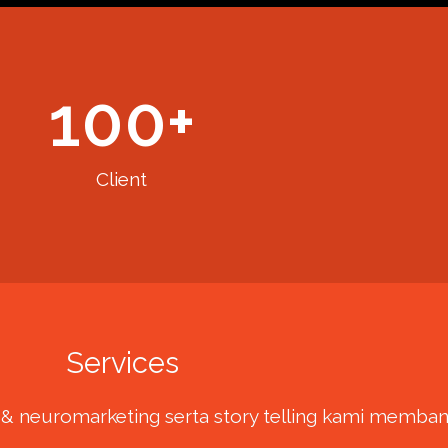
100
+
Client
Services
gi & neuromarketing serta story telling kami mem