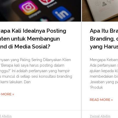
apa Kali Idealnya Posting
Apa Itu Br
nten untuk Membangun
Branding, 
nd di Media Sosial?
yang Haru
nyaan yang Paling Sering Ditanyakan Klien
Mengapa Kebanya
‘Berapa kali saya harus posting dalam
Ada pertanyaan 
nggu?’ Ini adalah pertanyaan yang hampir
ajukan kepada kl
u muncul di setiap sesi konsultasi branding
membedakan bisn
 kami lakukan. Dan
Jawaban yang pa
‘Produk
 MORE »
READ MORE »
l Abidin
Zainal Abidin